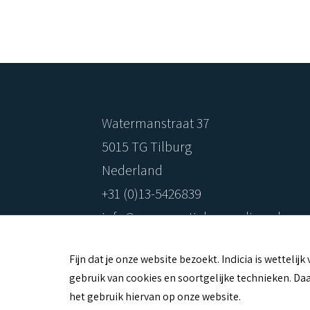
Watermanstraat 37
5015 TG Tilburg
Nederland
+31 (0)13-5426839
info@consumptiebon-online.nl
C
Fijn dat je onze website bezoekt. Indicia is wetteli
gebruik van cookies en soortgelijke technieken. Daa
O
het gebruik hiervan op onze website.
O