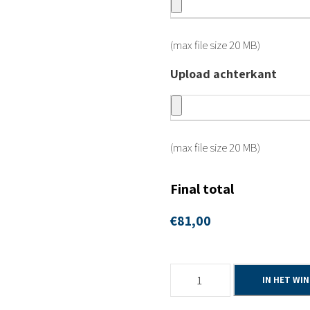
(max file size 20 MB)
Upload achterkant
(max file size 20 MB)
Final total
€
81,00
3
IN HET WI
h