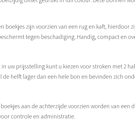
belzijdig offset gedrukt in full colour. Deze bonnen 
n
n
e
boekjes zijn voorzien van een rug en kaft, hierdoor zi
n
schermt tegen beschadiging. Handig, compact en over
o
p
s
t in uw prijsstelling kunt u kiezen voor stroken met 2 h
t
 de helft lager dan een hele bon en bevinden zich ond
r
o
o
boekjes aan de achterzijde voorzien worden van een
k
or controle en administratie.
•