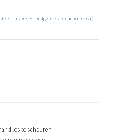
ukken
,
In boekjes - budget (Let op: dunner papier!)
rand los te scheuren.