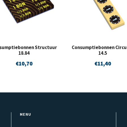
a
n
t
a
sumptiebonnen Structuur
Consumptiebonnen Circul
l
18.84
14.5
€
10,70
€
11,40
MENU