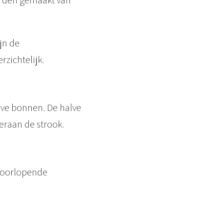
worden gemaakt van
jn de
zichtelijk.
alve bonnen. De halve
eraan de strook.
 doorlopende