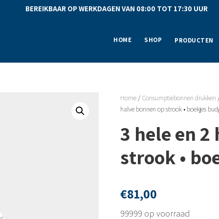
BEREIKBAAR OP WERKDAGEN VAN 08:00 TOT 17:30 UU
HOME
SHOP
PRODUCTEN
Home
/
Consumptiebonnen drukken
halve bonnen op strook • boekjes bud
3 hele en 2
strook • bo
€
81,00
99999 op voorraad