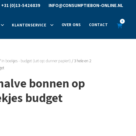
R
+31 (0)13-5426839
INFO@CONSUMPTIEBON-ONLINE.NL
0
OVER ONS
CONTACT
KLANTENSERVICE
/
In boekjes - budget (Let op: dunner papier!)
/ 3 hele en 2
get
 halve bonnen op
ekjes budget