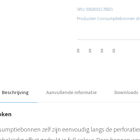
e
SKU:
0302032170021
l
Producten
Consumptiebonnen dr
e
e
n
2
h
a
l
Beschrijving
Aanvullende informatie
Downloads
v
e
oken
b
sumptiebonnen zelf zijn eenvoudig langs de perforatie
o