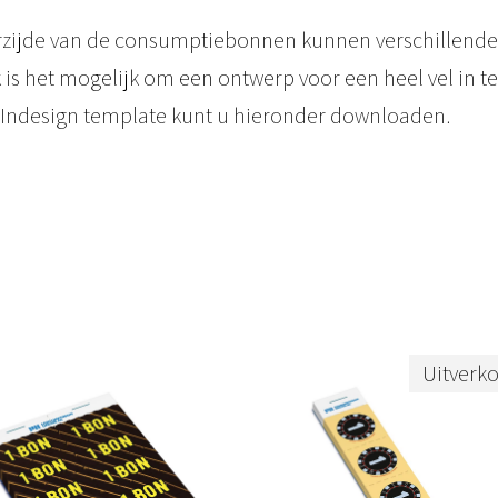
b
rzijde van de consumptiebonnen kunnen verschillende
o
is het mogelijk om een ontwerp voor een heel vel in te
e
 Indesign template kunt u hieronder downloaden.
k
j
e
s
b
u
d
Uitverk
g
e
t
a