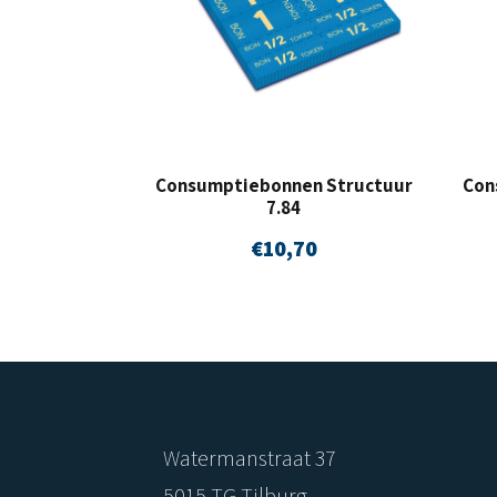
Consumptiebonnen Structuur
Con
7.84
€
10,70
Watermanstraat 37
5015 TG Tilburg