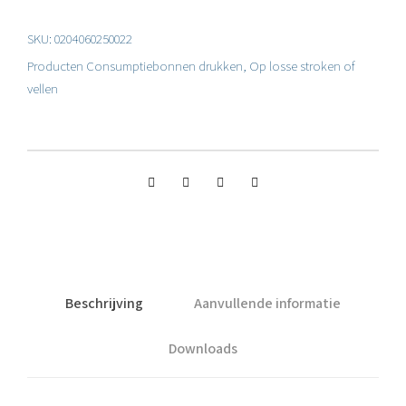
e
SKU:
0204060250022
l
Producten
Consumptiebonnen drukken
,
Op losse stroken of
e
vellen
c
o
n
s
u
m
p
Beschrijving
Aanvullende informatie
t
Downloads
i
e