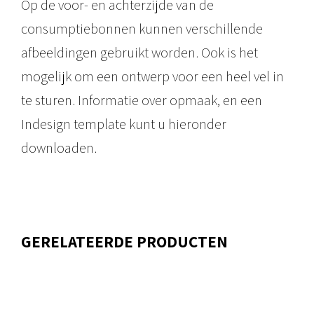
Op de voor- en achterzijde van de
v
consumptiebonnen kunnen verschillende
e
afbeeldingen gebruikt worden. Ook is het
l
mogelijk om een ontwerp voor een heel vel in
l
te sturen. Informatie over opmaak, en een
e
Indesign template kunt u hieronder
n
downloaden.
A
6
a
a
GERELATEERDE PRODUCTEN
n
t
a