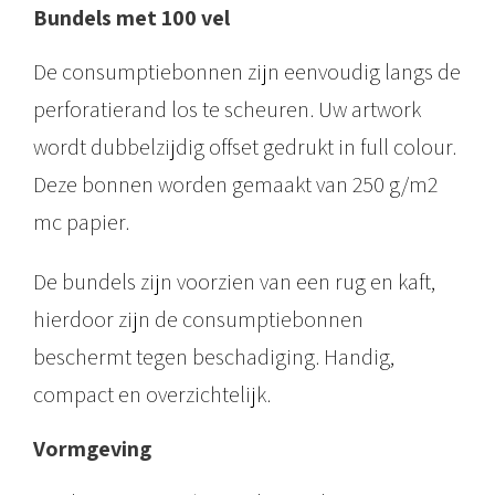
Bundels met 100 vel
b
o
De consumptiebonnen zijn eenvoudig langs de
n
perforatierand los te scheuren. Uw artwork
n
wordt dubbelzijdig offset gedrukt in full colour.
e
Deze bonnen worden gemaakt van 250 g/m2
n
mc papier.
o
De bundels zijn voorzien van een rug en kaft,
p
hierdoor zijn de consumptiebonnen
l
beschermt tegen beschadiging. Handig,
o
compact en overzichtelijk.
s
s
Vormgeving
e