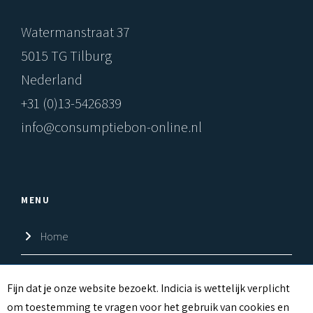
Watermanstraat 37
5015 TG Tilburg
Nederland
+31 (0)13-5426839
info@consumptiebon-online.nl
MENU
Home
Shop
C
Fijn dat je onze website bezoekt. Indicia is wettelijk verplicht
om toestemming te vragen voor het gebruik van cookies en
Over ons