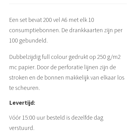
n
e
Een set bevat 200 vel A6 met elk 10
n
consumptiebonnen. De drankkaarten zijn per
C
100 gebundeld.
i
r
Dubbelzijdig full colour gedrukt op 250 g/m2
c
mc papier. Door de perforatie lijnen zijn de
u
stroken en de bonnen makkelijk van elkaar los
l
te scheuren.
a
Levertijd:
i
r
Vóór 15:00 uur besteld is dezelfde dag
1
verstuurd.
0