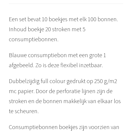
n
e
Een set bevat 10 boekjes met elk 100 bonnen.
n
Inhoud boekje 20 stroken met 5
C
consumptiebonnen.
i
r
Blauwe consumptiebon met een grote 1
c
afgebeeld. Zo is deze flexibel inzetbaar.
u
l
Dubbelzijdig full colour gedrukt op 250 g/m2
a
mc papier. Door de perforatie lijnen zijn de
i
stroken en de bonnen makkelijk van elkaar los
r
te scheuren.
3
Consumptiebonnen boekjes zijn voorzien van
.