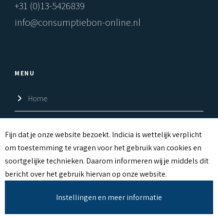
+31 (0)13-5426839
info@consumptiebon-online.nl
MENU
Home
Shop
C
Fijn dat je onze website bezoekt. Indicia is wettelijk verplicht
om toestemming te vragen voor het gebruik van cookies en
Over ons
O
soortgelijke technieken. Daarom informeren wij je middels dit
O
Contact
bericht over het gebruik hiervan op onze website.
K
Instellingen en meer informatie
I