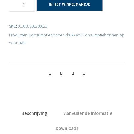
C
IN HET WINKELMANDJE
o
n
SKU:
010103050250021
s
Producten
Consumptiebonnen drukken
,
Consumptiebonnen op
u
voorraad
m
p
t
i
e
b
o
Beschrijving
Aanvullende informatie
n
Downloads