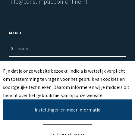
info@consumptiebon-online.nl
MENU
Home
Shop
C
Fijn dat je onze website bezoekt. Indicia is wettelijk verplicht
om toestemming te vragen voor het gebruik van cookies en
Over ons
O
soortgelijke technieken. Daarom informeren wij je middels dit
O
Contact
bericht over het gebruik hiervan op onze website.
K
Instellingen en meer informatie
I
E
M