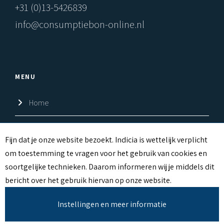
+31 (0)13-5426839
info@consumptiebon-online.nl
MENU
Home
Shop
C
Fijn dat je onze website bezoekt. Indicia is wettelijk verplicht
om toestemming te vragen voor het gebruik van cookies en
Over ons
O
soortgelijke technieken. Daarom informeren wij je middels dit
O
Contact
bericht over het gebruik hiervan op onze website.
K
Instellingen en meer informatie
I