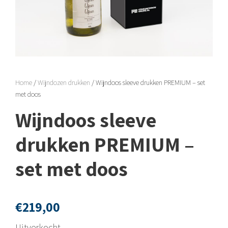
Home
/
Wijndozen drukken
/ Wijndoos sleeve drukken PREMIUM – set
met doos
Wijndoos sleeve
drukken PREMIUM –
set met doos
€
219,00
Uitverkocht