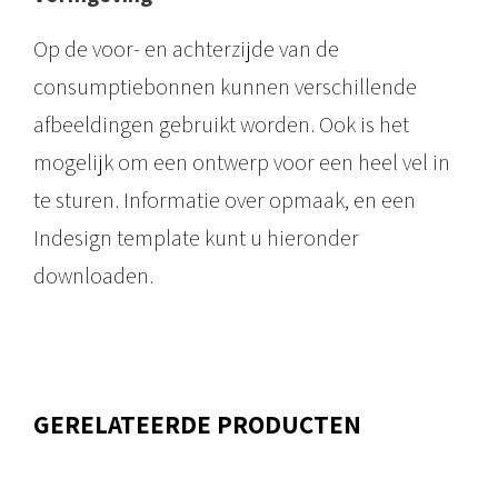
e
Op de voor- en achterzijde van de
s
consumptiebonnen kunnen verschillende
a
afbeeldingen gebruikt worden. Ook is het
a
mogelijk om een ontwerp voor een heel vel in
n
te sturen. Informatie over opmaak, en een
t
Indesign template kunt u hieronder
a
downloaden.
l
GERELATEERDE PRODUCTEN