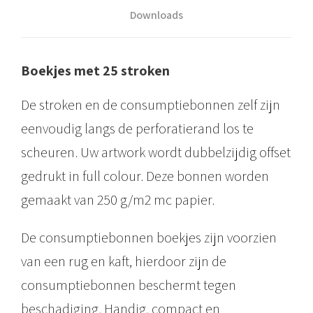
s
Downloads
u
m
Boekjes met 25 stroken
p
t
De stroken en de consumptiebonnen zelf zijn
i
eenvoudig langs de perforatierand los te
e
scheuren. Uw artwork wordt dubbelzijdig offset
b
gedrukt in full colour. Deze bonnen worden
o
gemaakt van 250 g/m2 mc papier.
n
De consumptiebonnen boekjes zijn voorzien
n
van een rug en kaft, hierdoor zijn de
e
consumptiebonnen beschermt tegen
n
beschadiging. Handig, compact en