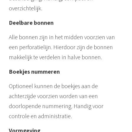
o
overzichtelijk.
p
s
Deelbare bonnen
t
Alle bonnen zijn in het midden voorzien van
r
een perforatielijn. Hierdoor zijn de bonnen
o
makkelijk te verdelen in halve bonnen.
o
k
Boekjes nummeren
•
Optioneel kunnen de boekjes aan de
b
achterzijde voorzien worden van een
o
doorlopende nummering. Handig voor
e
controle en administratie.
k
Vormgeving
j