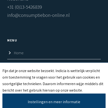
+31 (0)13-5426839
info@consumptiebon-online.nl
MENU
Home
Shop
C
Fijn dat je onze website bezoekt. Indicia is wettelijk verplicht
om toestemming te vragen voor het gebruik van cookies en
Over ons
O
soortgelijke technieken. Daarom informeren wij je middels dit
O
Contact
bericht over het gebruik hiervan op onze website.
K
Instellingen en meer informatie
I