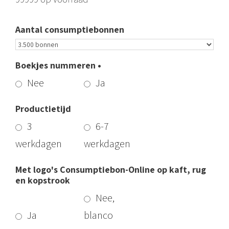
Aantal consumptiebonnen
Boekjes nummeren •
Nee
Ja
Productietijd
3
6-7
werkdagen
werkdagen
Met logo's Consumptiebon-Online op kaft, rug
en kopstrook
Nee,
Ja
blanco