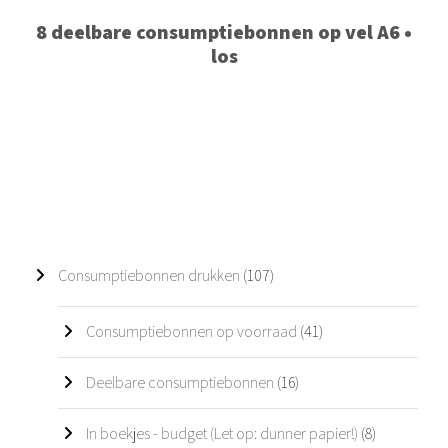
8 deelbare consumptiebonnen op vel A6 •
los
1
Consumptiebonnen drukken
107
0
7
4
Consumptiebonnen op voorraad
41
p
1
r
p
o
1
Deelbare consumptiebonnen
16
r
d
6
o
u
p
d
8
In boekjes - budget (Let op: dunner papier!)
8
c
r