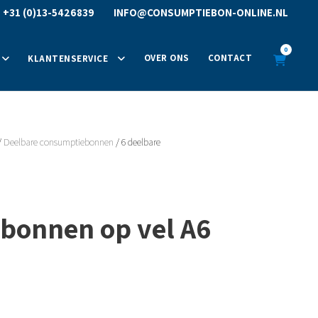
R
+31 (0)13-5426839
INFO@CONSUMPTIEBON-ONLINE.NL
0
OVER ONS
CONTACT
KLANTENSERVICE
/
Deelbare consumptiebonnen
/ 6 deelbare
bonnen op vel A6