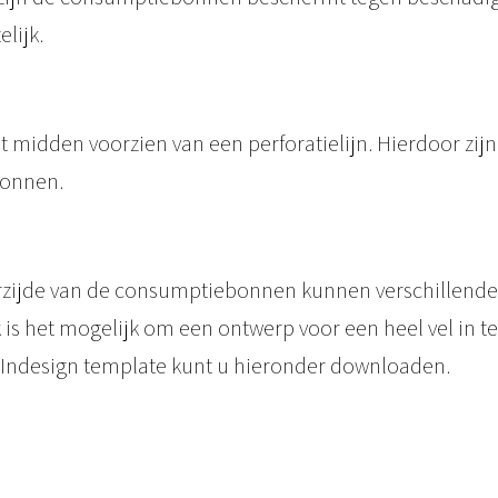
t
lijk.
i
e
b
et midden voorzien van een perforatielijn. Hierdoor zi
o
bonnen.
n
n
e
rzijde van de consumptiebonnen kunnen verschillende
n
is het mogelijk om een ontwerp voor een heel vel in te
o
 Indesign template kunt u hieronder downloaden.
p
v
e