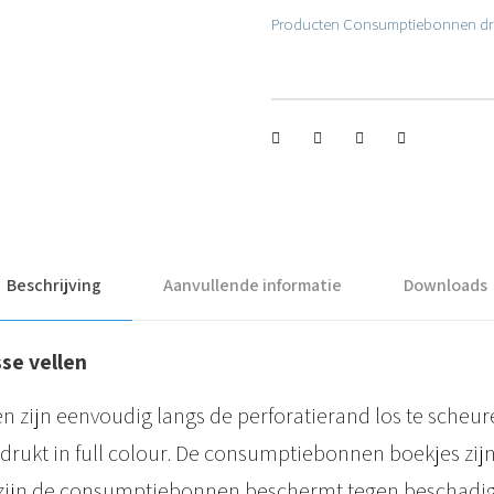
e
Producten
Consumptiebonnen dr
l
b
a
r
e
c
o
Beschrijving
Aanvullende informatie
Downloads
n
s
se vellen
u
zijn eenvoudig langs de perforatierand los te scheur
m
edrukt in full colour. De consumptiebonnen boekjes zij
p
r zijn de consumptiebonnen beschermt tegen beschadig