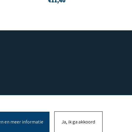
€
11,40
en en meer informatie
Ja, ik ga akkoord