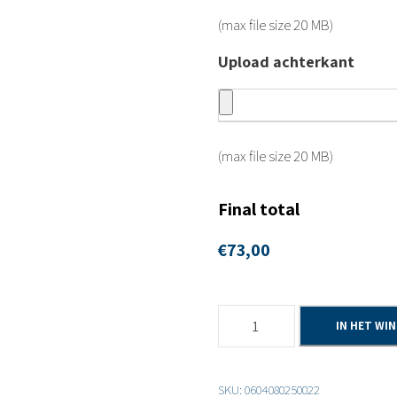
(max file size 20 MB)
Upload achterkant
(max file size 20 MB)
Final total
€
73,00
6
IN HET WI
d
e
SKU:
0604080250022