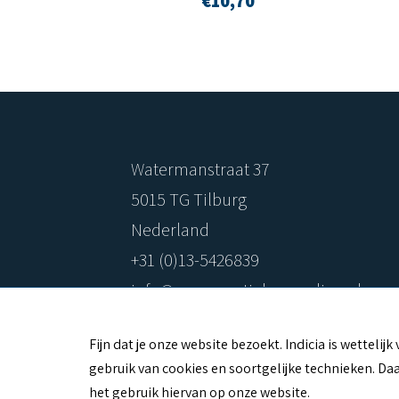
€
10,70
Watermanstraat 37
5015 TG Tilburg
Nederland
+31 (0)13-5426839
info@consumptiebon-online.nl
C
Fijn dat je onze website bezoekt. Indicia is wetteli
gebruik van cookies en soortgelijke technieken. Daa
O
het gebruik hiervan op onze website.