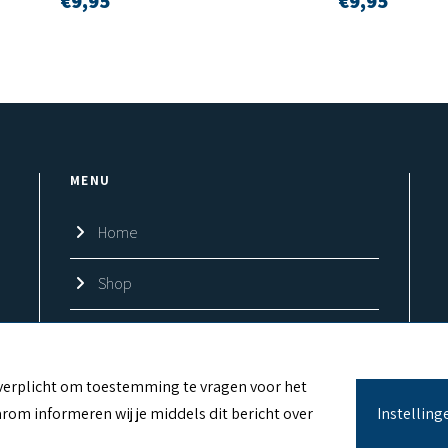
€
9,95
€
9,95
MENU
Home
Shop
Over ons
Contact
jk verplicht om toestemming te vragen voor het
rom informeren wij je middels dit bericht over
Instelling