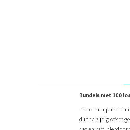
Bundels met 100 los
De consumptiebonnen 
dubbelzijdig offset g
rug en kaft, hierdoo