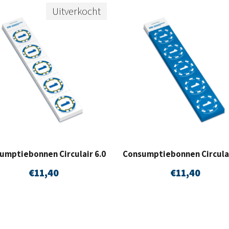
v
Uitverkocht
e
l
A
6
•
b
o
e
umptiebonnen Circulair 6.0
Consumptiebonnen Circulai
k
€
11,40
€
11,40
j
e
s