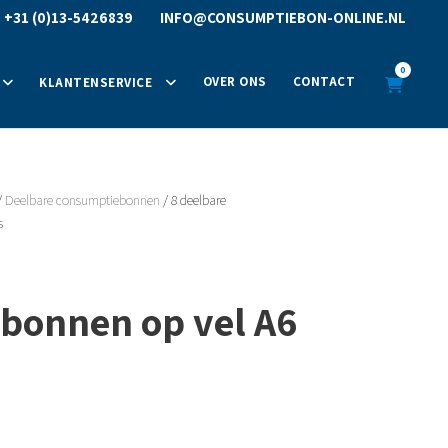
R
+31 (0)13-5426839
INFO@CONSUMPTIEBON-ONLINE.NL
0
OVER ONS
CONTACT
KLANTENSERVICE
/
Deelbare consumptiebonnen
/ 8 deelbare
s
bonnen op vel A6