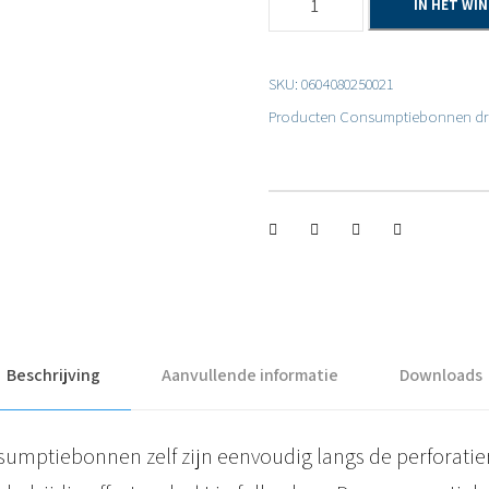
IN HET WI
d
e
SKU:
0604080250021
e
Producten
Consumptiebonnen dr
l
b
a
r
e
c
o
Beschrijving
Aanvullende informatie
Downloads
n
s
sumptiebonnen zelf zijn eenvoudig langs de perforatie
u