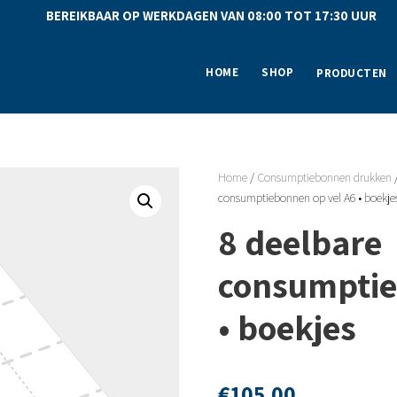
BEREIKBAAR OP WERKDAGEN VAN 08:00 TOT 17:30 UU
HOME
SHOP
PRODUCTEN
Home
/
Consumptiebonnen drukken
consumptiebonnen op vel A6 • boekje
8 deelbare
consumptie
• boekjes
€
105,00