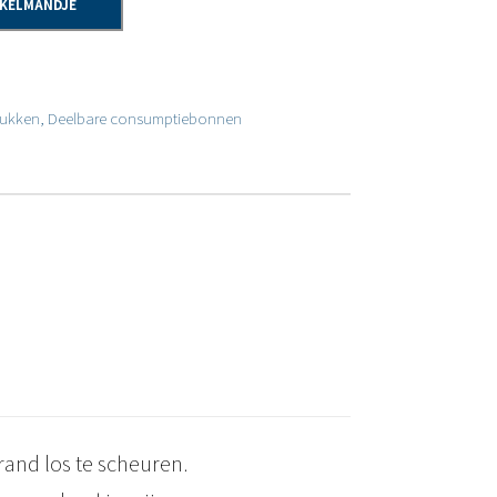
NKELMANDJE
ukken
,
Deelbare consumptiebonnen
rand los te scheuren.